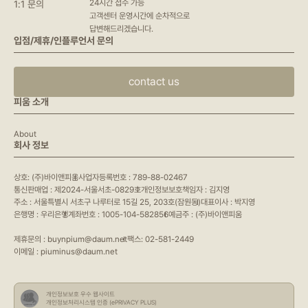
24시간 접수 가능
1:1 문의
고객센터 운영시간에 순차적으로
답변해드리겠습니다.
입점/제휴/인플루언서 문의
contact us
피움 소개
About
회사 정보
상호: (주)바이앤피움
사업자등록번호 : 789-88-02467
통신판매업 : 제2024-서울서초-0829호
개인정보보호책임자 : 김지영
주소 : 서울특별시 서초구 나루터로 15길 25, 203호(잠원동)
대표이사 : 박지영
은행명 : 우리은행
계좌번호 : 1005-104-582856
예금주 : (주)바이앤피움
제휴문의 : buynpium@daum.net
팩스: 02-581-2449
이메일 : piuminus@daum.net
개인정보보호 우수 웹사이트
개인정보처리시스템 인증 (ePRIVACY PLUS)